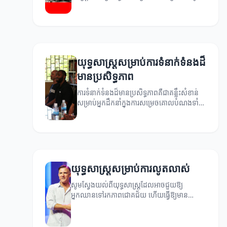
ភាពជោគជ័យនៅក្នុងជីវិត។
យុទ្ធសាស្ត្រ​សម្រាប់ការទំនាក់ទំនងដ៏
មានប្រសិទ្ធភាព
ការទំនាក់ទំនងដ៏មានប្រសិទ្ធភាពគឺជាគន្លឹះសំខាន់
សម្រាប់អ្នកដឹកនាំក្នុងការសម្រេចគោលបំណងទាំង
អស់។
យុទ្ធសាស្ត្រសម្រាប់ការលូតលាស់
សូមស្វែងយល់ពីយុទ្ធសាស្ត្រដែលអាចជួយឱ្យ
អ្នកឈានទៅរកភាពជោគជ័យ ហើយធ្វើឱ្យមាន
ការលូតលាស់ក្នុងជីវិត និងអាជីពរបស់អ្នក។