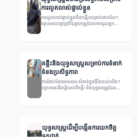
ការលូតលាស់ផ្ទាល់ខ្លួន
ការលូតលាស់ផ្ទាល់ខ្លួនគឺជាគន្លឹះសម្រាប់ជោគជ័យ។
អត្ថបទនេះបង្ហាញពីយុទ្ធសាស្ត្រដែលអាចជួយអ្នក
សម្រេចបាននូវគោលបំណងនិងការលូតលាស់ផ្ទាល់
ខ្លួន។
គន្លឹះនិងយុទ្ធសាស្ត្រ​សម្រាប់ការទំនាក់
ទំនងប្រសិទ្ធភាព
ការទំនាក់ទំនងមានសារៈសំខាន់ក្នុងជីវិតរបស់យើង។
អត្ថបទនេះនឹងរៀបរាប់ពីគន្លឹះ និងយុទ្ធសាស្ត្រដែល
អាចជួយឱ្យការទំនាក់ទំនងរបស់អ្នកប្រសើរឡើង។
យុទ្ធសាស្ត្រដើម្បីបង្កើនការយកចិត្ត
ទុកដាក់