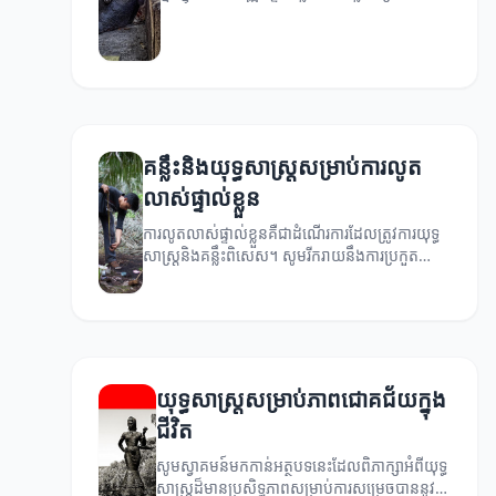
ការលូតលាស់ក្នុងជីវិត។
គន្លឹះនិងយុទ្ធសាស្ត្រសម្រាប់ការលូត
លាស់ផ្ទាល់ខ្លួន
ការលូតលាស់ផ្ទាល់ខ្លួនគឺជាដំណើរការដែលត្រូវការយុទ្ធ
សាស្ត្រនិងគន្លឹះពិសេស។ សូមរីករាយនឹងការប្រកួត
ប្រជែងនិងការទទួលបានភាពជោគជ័យជាមួយគន្លឹះនិង
យុទ្ធសាស្ត្រទាំងនេះ។
យុទ្ធសាស្ត្រសម្រាប់ភាពជោគជ័យក្នុង
ជីវិត
សូមស្វាគមន៍មកកាន់អត្ថបទនេះដែលពិភាក្សាអំពីយុទ្ធ
សាស្ត្រដ៏មានប្រសិទ្ធភាពសម្រាប់ការសម្រេចបាននូវ