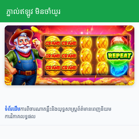
ភ្នាល់ឥឡូវ មិនចាំយូរ
ទំព័រដើម
ការពិចារណា
គន្លឹះនិងយុទ្ធសាស្ត្រ
ព័ត៌មានពេញនិយម
ការវិភាគលទ្ធផល