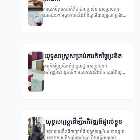
ការយកចិត្តទុកដាក់គឺជាជំនាញសំខាន់សម្រាប់ភាព
ជោគជ័យ។ អត្ថបទនេះនឹងពិនិត្យមើលយុទ្ធសាស្ត្រដែល
អាចជួយអ្នកបង្កើនការយកចិត្តទុកដាក់។
យុទ្ធសាស្ត្រ​សម្រាប់ការគិតច្នៃប្រឌិត
ការគិតច្នៃប្រឌិតគឺជាមូលដ្ឋានសម្រាប់ការ
អភិវឌ្ឍន៍នវានុវត្តន៍។ អត្ថបទនេះនឹងពិភាក្សាអំពីយុទ្ធ
សាស្ត្រដែលអាចជួយអ្នកបង្កើតគំនិតថ្មីៗ។
យុទ្ធសាស្ត្រដើម្បីអភិវឌ្ឍន៍ផ្ទាល់ខ្លួន
អត្ថបទនេះនឹងពិភាក្សាអំពីយុទ្ធសាស្ត្រដែលអាចជួយ
អ្នកក្នុងការអភិវឌ្ឍន៍ផ្ទាល់ខ្លួន និងគន្លឹះសម្រាប់