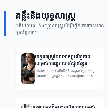
គន្លឹះនិងយុទ្ធសាស្ត្រ
មតិយោបល់ និងយុទ្ធសាស្ត្រដើម្បីធ្វើឱ្យការភ្នាល់មាន
ប្រសិទ្ធភាព។
យុទ្ធសាស្ត្រដែលមានប្រសិទ្ធភាព
សម្រាប់ការលូតលាស់ផ្ទាល់ខ្លួន
នៅក្នុងអត្ថបទនេះ យើងនឹងពិភាក្សាអំពីយុទ្ធសាស្ត្រ
ដែលអាចជួយអ្នកក្នុងការលូតលាស់ផ្ទាល់ខ្លួន និង
ជួយអ្នកឱ្យប្រសើរឡើង។
យុទ្ធសាស្ត្រ​ដ៏មានប្រសិទ្ធភាពសម្រាប់