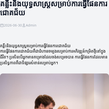
គន្លឹះនិងយុទ្ធសាស្ត្រសម្រាប់ការធ្វើផែនការ​
ជោគជ័យ
2026-06-30
Admin
គន្លឹះនិងយុទ្ធសាស្ត្រសម្រាប់ការធ្វើផែនការ​ជោគជ័យ
ការធ្វើផែនការជោគជ័យគឺជាជំហានចម្បងសម្រាប់ការអភិវឌ្ឍន៍កម្រិតថ្មីនៅក្នុង
ជីវិត។ ប្រសិនបើអ្នកមានគម្រោងដែលចង់សម្រេចបាន ការធ្វើផែនការដែលមាន
ប្រសិទ្ធភាពគឺជាទីផ្សារសំខាន់សម្រាប់អ្នក។