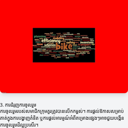
3. ការជំរុញការចូលរួម
ការចូលរួមរបស់សមាជិកក្រុមគួរត្រូវបានលើកកម្ពស់។ ការផ្តល់ឱកាសសម្រាប់
គាត់ក្នុងការបង្ហាញគំនិត ឬការផ្តល់អារម្មណ៍អំពីគម្រោងផ្សេងៗអាចជួយបង្កើន
ការចូលរួមដ៏ល្អប្រសើរ។