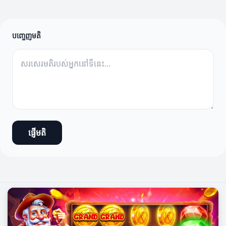
បញ្ចេញមតិ
ផ្ញើមតិ