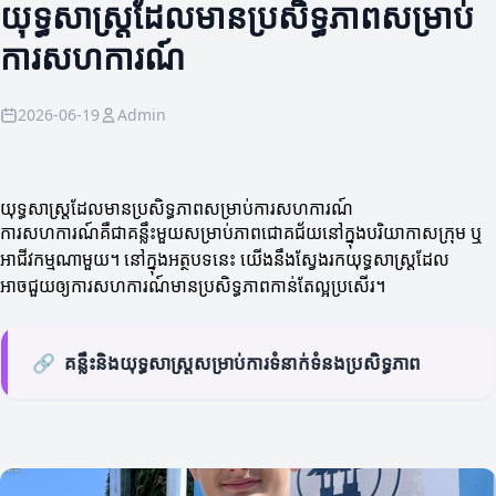
យុទ្ធសាស្ត្រដែលមានប្រសិទ្ធភាពសម្រាប់
ការសហការណ៍
2026-06-19
Admin
យុទ្ធសាស្ត្រដែលមានប្រសិទ្ធភាពសម្រាប់ការសហការណ៍
ការសហការណ៍គឺជាគន្លឹះមួយសម្រាប់ភាពជោគជ័យនៅក្នុងបរិយាកាសក្រុម ឬ
អាជីវកម្មណាមួយ។ នៅក្នុងអត្ថបទនេះ យើងនឹងស្វែងរកយុទ្ធសាស្ត្រដែល
អាចជួយឲ្យការសហការណ៍មានប្រសិទ្ធភាពកាន់តែល្អប្រសើរ។
🔗
គន្លឹះនិងយុទ្ធសាស្ត្រ​សម្រាប់ការទំនាក់ទំនងប្រសិទ្ធភាព