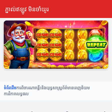
ភ្នាល់ឥឡូវ មិនចាំយូរ
ទំព័រដើម
ការពិចារណា
គន្លឹះនិងយុទ្ធសាស្ត្រ
ព័ត៌មានពេញនិយម
ការវិភាគលទ្ធផល