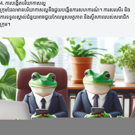
4. ការបង្កើតបរិយាកាសល្អ
ក្រុមដែលមានបរិយាកាសល្អនឹងជួយបង្កើនការសហការណ៍។ ការសរសើរ និង
ការទទួលស្គាល់ជំនួយអាចជួយកែលម្អសមត្ថភាព និងស្ថីតភាពរបស់សមាជិក
ក្រុម។