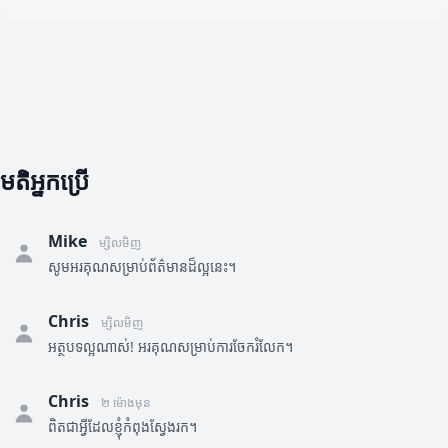
មតិអ្នកប្រើ
Mike
ម្សិលមិញ
សូមអរគុណសម្រាប់ព័ត៌មានដ៏ល្អនេះ។
Chris
ម្សិលមិញ
អត្ថបទល្អណាស់! អរគុណសម្រាប់ការចែករំលែក។
Chris
២ ម៉ោងមុន
ពិតជាអ្វីដែលខ្ញុំកំពុងស្វែងរក។