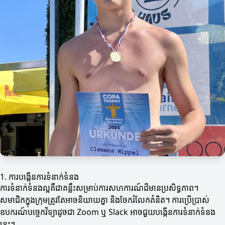
1. ការបង្កើនការទំនាក់ទំនង
ការទំនាក់ទំនងល្អគឺជាគន្លឹះសម្រាប់ការសហការណ៍ដ៏មានប្រសិទ្ធភាព។
សមាជិកក្នុងក្រុមត្រូវតែអាចនិយាយគ្នា និងចែករំលែកគំនិត។ ការប្រើប្រាស់
ឧបករណ៍បច្ចេកវិទ្យាដូចជា Zoom ឬ Slack អាចជួយបង្កើនការទំនាក់ទំនង
នេះ។