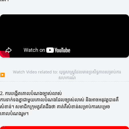
Watch Video related to: យុទ្ធសាស្ត្រដែលមានប្រសិទ្ធភាពសម្រាប់ការ
▶
សហការណ៍
2. ការបង្កើតគោលបំណងច្បាស់លាស់
ការទាក់ទងគ្នាជាមួយគោលបំណងដែលច្បាស់លាស់ និងអាចអនុវត្តបានគឺ
សំខាន់។ សមាជិកក្រុមគួរតែដឹងថា គាត់គឺសំខាន់សម្រាប់ការសម្រេច
គោលបំណងរួម។