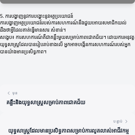
5. ការបង្ហាញនូវការបង្ហោះនូវអត្ថប្រយោជន៍
ការបង្ហាញអត្ថប្រយោជន៍របស់ការសហការណ៍នឹងជួយអោយសមាជិកយល់
ដឹងថាអ្វីដែលគាត់ធ្វើមានសារៈសំខាន់។
សង្ខេប៖ ការសហការណ៍គឺជាគន្លឹះមួយសម្រាប់ភាពជោគជ័យ។ ដោយការអនុវត្ត
យុទ្ធសាស្ត្រដែលបានរៀបរាប់ខាងលើ អ្នកអាចបង្កើនការសហការណ៍របស់អ្នក
បានយ៉ាងមានប្រសិទ្ធភាព។
មុន
គន្លឹះនិងយុទ្ធសាស្ត្រសម្រាប់ភាពជោគជ័យ
បន្ទាប់
យុទ្ធសាស្ត្រដែលមានប្រសិទ្ធភាពសម្រាប់ការលូតលាស់អាជីវកម្ម