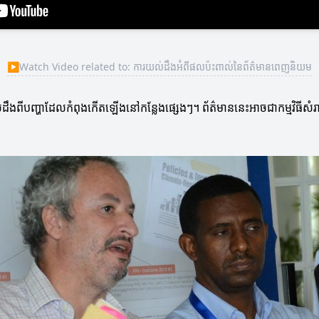
▶
Watch Video related to: ការយល់ដឹងអំពីផលប៉ះពាល់នៃព័ត៌មានពេញនិយម
ងពីបញ្ហាដែលកំពុងកើតឡើងនៅកន្លែងផ្សេងៗ។ ព័ត៌មាននេះអាចជាកម្មវិធីសំរា