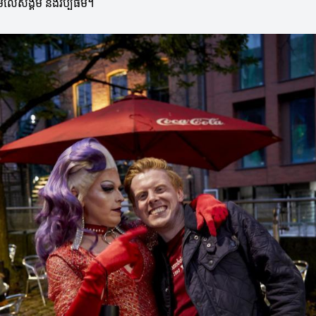
ើសង្គម និងវិប្បធម៌។