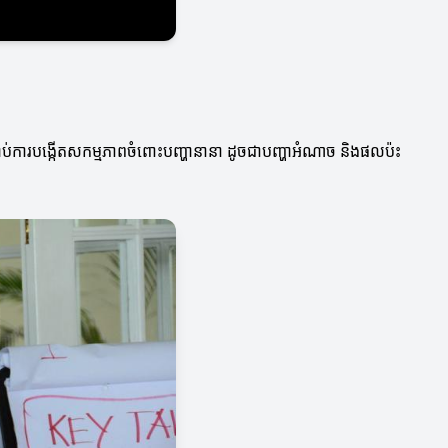
ប់ការបង្កើតសកម្មភាពចំពោះបញ្ហានានា ដូចជាបញ្ហាអំណាច និងផលប៉ះ