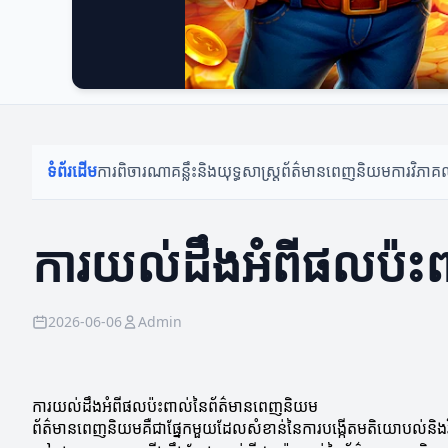
ទំព័រដើម
ការពិចារណា
គន្លឹះនិងយុទ្ធសាស្ត្រ
ព័ត៌មានពេញនិយម
ការវិភា
ការយល់ដឹងអំពីផលប៉ះ
2026-06-06
Admin
ការយល់ដឹងអំពីផលប៉ះពាល់នៃព័ត៌មានពេញនិយម
ព័ត៌មានពេញនិយមគឺជាផ្នែកមួយដែលសំខាន់នៃការបង្កើតមតិយោបល់និងវិជ្