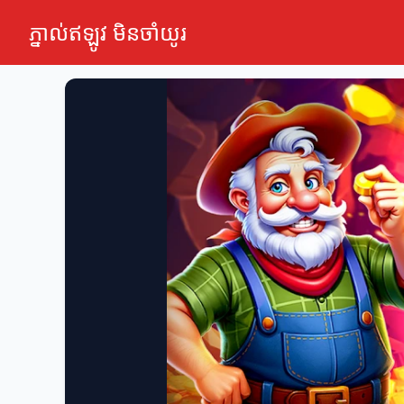
ភ្នាល់ឥឡូវ មិនចាំយូរ