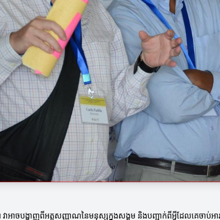
ម៌។ វាអាចបង្ហាញពីអត្តសញ្ញាណនៃមនុស្សក្នុងសង្គម និងបញ្ជាក់ពីអ្វីដែលគេចា