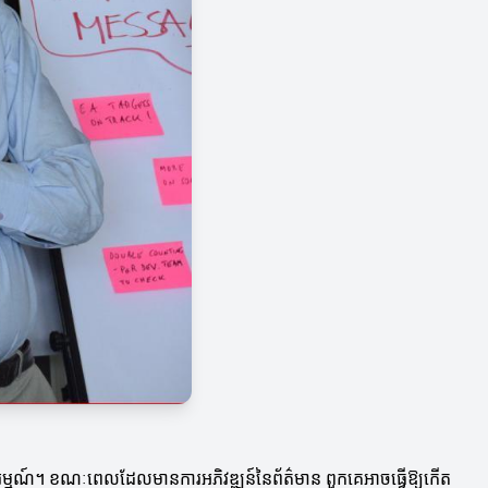
ប់អារម្មណ៍។ ខណៈពេលដែលមានការអភិវឌ្ឍន៍នៃព័ត៌មាន ពួកគេអាចធ្វើឱ្យកើត