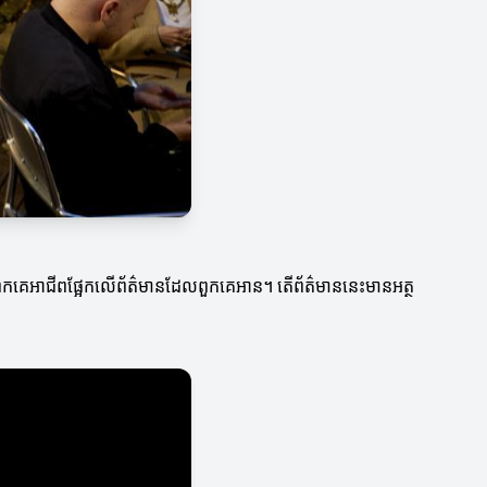
គេអាជីពផ្អែកលើព័ត៌មានដែលពួកគេអាន។ តើព័ត៌មាននេះមានអត្ថ