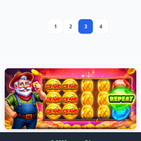
1
2
3
4