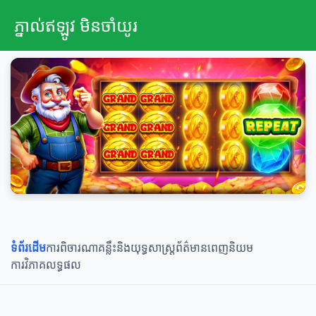
ភ្នាល់ឥឡូវ មិនចាំយូរ
ទំព័រដើម
ការពិចារណា
គន្លឹះនិងយុទ្ធសាស្ត្រ
ព័ត៌មានពេញនិយម
ការវិភាគលទ្ធផល