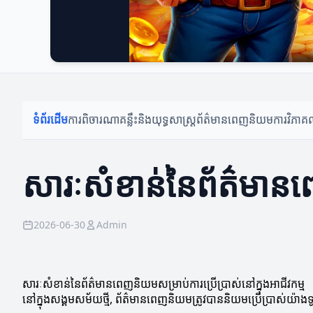
ទំព័រដើម
ការពិចារណា
គន្លឹះនិងយុទ្ធសាស្ត្រ
ព័ត៌មានពេញនិយម
ការវិភា
សារៈសំខាន់នៃព័ត៌មានពេ
2026-06-30
Admin
សារៈសំខាន់នៃព័ត៌មានពេញនិយមសម្រាប់ការប្រើប្រាស់នៅក្នុងអាជីវកម្ម
នៅក្នុងសង្គមសម័យថ្មី, ព័ត៌មានពេញនិយមត្រូវបាននិយមប្រើប្រាស់យ៉ាងទ