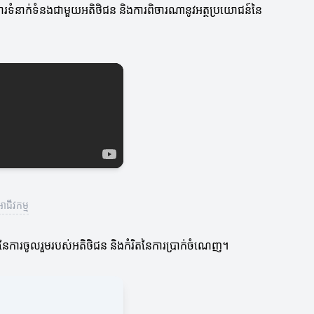
រយៈការទំនាក់ទំនងជាមួយអតិថិជន និងការពិចារណានូវអត្ថប្រយោជន៍នៃ
ជីវកម្ម
ិតនៃការចូលរួមរបស់អតិថិជន និងកំរិតនៃការប្រាក់ចំណេញ។