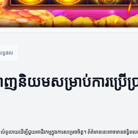
គលទ្ធផល
ញនិយមសម្រាប់ការប្រើប្រា
ូលំទូលាយដើម្បីជួយអាជីវកម្មក្នុងការសម្រេចចិត្ត។ ព័ត៌មាននេះអាចមានឥទ្ធិ