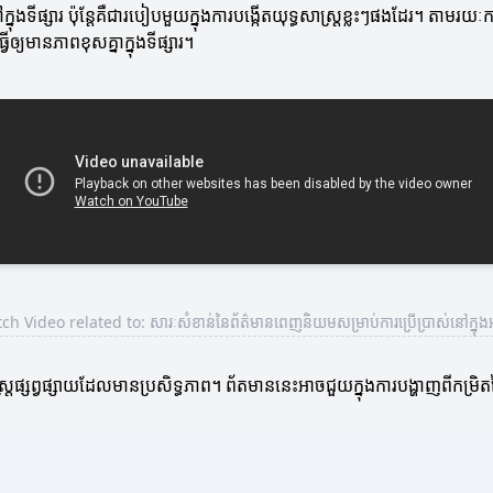
្នុងទីផ្សារ ប៉ុន្តែគឺជារបៀបមួយក្នុងការបង្កើតយុទ្ធសាស្ត្រខ្លះៗផងដែរ។ តាម
ើឲ្យមានភាពខុសគ្នាក្នុងទីផ្សារ។
h Video related to: សារៈសំខាន់នៃព័ត៌មានពេញនិយមសម្រាប់ការប្រើប្រាស់នៅក្នុងអា
ត្រ​ផ្សព្វផ្សាយដែលមានប្រសិទ្ធភាព។ ព័តមាននេះអាចជួយក្នុងការបង្ហាញពីកម្រ