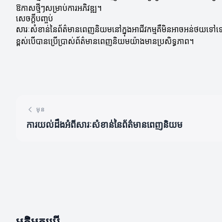
ឱកាសថ្មីៗសម្រាប់ការអភិវឌ្ឍ។
សេចក្តីបញ្ចប់
សារៈសំខាន់នៃព័ត៌មានពេញនិយមនៅក្នុងអាជីវកម្មគឺមិនអាចអន់ថយទៅទេ
ខ្ពស់បើបានប្រើប្រាស់ព័ត៌មានពេញនិយមយ៉ាងមានប្រសិទ្ធភាព។
មុន
ការយល់ដឹងអំពីសារៈសំខាន់នៃព័ត៌មានពេញនិយម
មតិអ្នកប្រើ