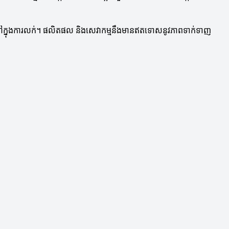
ត្រនៅក្នុងការលក់។ ផលិតផល និងសេវាកម្មនឹងមានឥតទោសនូវភាពទាក់ទាញ