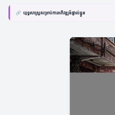
🔗
យុទ្ធសាស្ត្រសម្រាប់ការអភិវឌ្ឍន៍ផ្ទាល់ខ្លួន