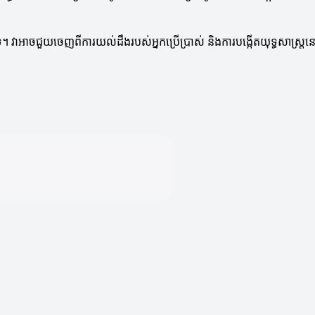
។ វាអាចជួយចេញពីការយល់ដឹងរបស់អ្នកប្រើប្រាស់ និងការបង្កើតយុទ្ធសាស្