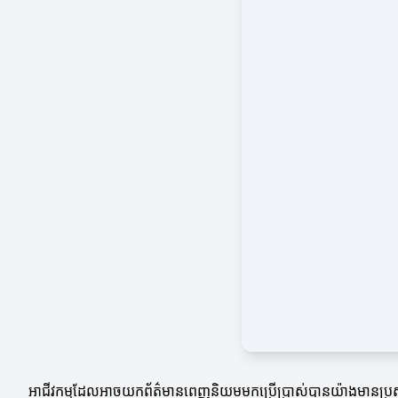
អាជីវកម្មដែលអាចយកព័ត៌មានពេញនិយមមកប្រើប្រាស់បានយ៉ាងមានប្រសិទ