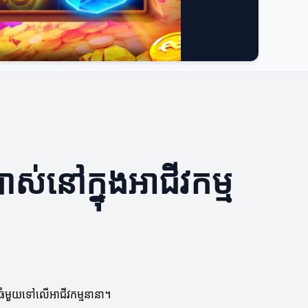
ស់នៅក្នុងអាជីវកម្ម
ពលធំមួយទៅលើអាជីវកម្មនានា។