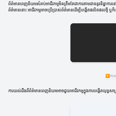
ព័ត៌មានពេញនិយមសំរាប់អាជីវកម្មមិនត្រឹមតែជាការតាមដាននូវនិន្នាការនៅក
ព័ត៌មាននោះ អាជីវកម្មអាចប្រើប្រាស់ព័ត៌មានដើម្បីបង្កើតផលិតផលថ្មី ឬក៏ធ្វ
▶
Watc
ការយល់ដឹងពីព័ត៌មានពេញនិយមអាចជួយអាជីវកម្មក្នុងការបង្កើតយុទ្ធសាស្