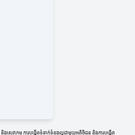
េវាកម្ម ការបង្កើតទំនាក់ទំនងល្អជាមួយអតិថិជន និងការបង្កើត