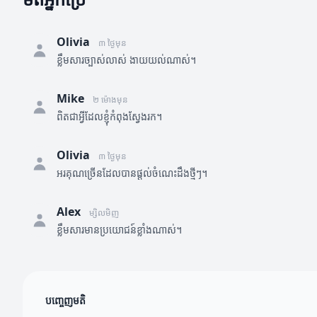
Olivia
៣ ថ្ងៃមុន
ខ្លឹមសារច្បាស់លាស់ ងាយយល់ណាស់។
Mike
២ ម៉ោងមុន
ពិតជាអ្វីដែលខ្ញុំកំពុងស្វែងរក។
Olivia
៣ ថ្ងៃមុន
អរគុណច្រើនដែលបានផ្តល់ចំណេះដឹងថ្មីៗ។
Alex
ម្សិលមិញ
ខ្លឹមសារមានប្រយោជន៍ខ្លាំងណាស់។
បញ្ចេញមតិ