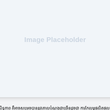
្ធភាព គឺអាចសម្រេចបាននូវគោលបំណងជាច្រើនដូចជា ការកែលម្អផលិតផល និងស