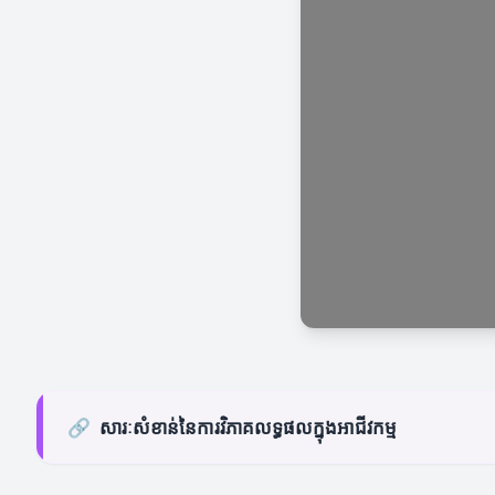
🔗
សារៈសំខាន់នៃការវិភាគលទ្ធផលក្នុងអាជីវកម្ម