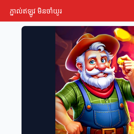
ភ្នាល់ឥឡូវ មិនចាំយូរ